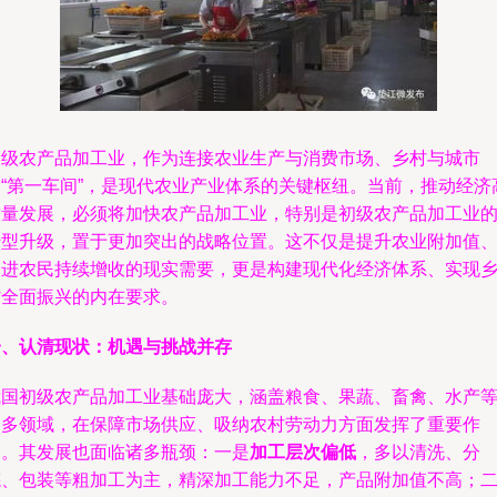
初级农产品加工业，作为连接农业生产与消费市场、乡村与城市
的“第一车间”，是现代农业产业体系的关键枢纽。当前，推动经济
质量发展，必须将加快农产品加工业，特别是初级农产品加工业
转型升级，置于更加突出的战略位置。这不仅是提升农业附加值
促进农民持续增收的现实需要，更是构建现代化经济体系、实现
村全面振兴的内在要求。
一、认清现状：机遇与挑战并存
我国初级农产品加工业基础庞大，涵盖粮食、果蔬、畜禽、水产
众多领域，在保障市场供应、吸纳农村劳动力方面发挥了重要作
用。其发展也面临诸多瓶颈：一是
加工层次偏低
，多以清洗、分
拣、包装等粗加工为主，精深加工能力不足，产品附加值不高；