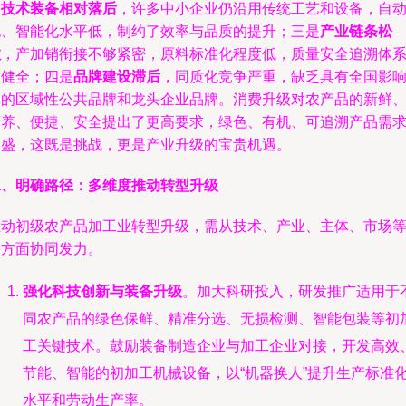
是
技术装备相对落后
，许多中小企业仍沿用传统工艺和设备，自
化、智能化水平低，制约了效率与品质的提升；三是
产业链条松
散
，产加销衔接不够紧密，原料标准化程度低，质量安全追溯体
不健全；四是
品牌建设滞后
，同质化竞争严重，缺乏具有全国影
力的区域性公共品牌和龙头企业品牌。消费升级对农产品的新鲜
营养、便捷、安全提出了更高要求，绿色、有机、可追溯产品需
旺盛，这既是挑战，更是产业升级的宝贵机遇。
二、明确路径：多维度推动转型升级
推动初级农产品加工业转型升级，需从技术、产业、主体、市场
多方面协同发力。
强化科技创新与装备升级
。加大科研投入，研发推广适用于
同农产品的绿色保鲜、精准分选、无损检测、智能包装等初
工关键技术。鼓励装备制造企业与加工企业对接，开发高效
节能、智能的初加工机械设备，以“机器换人”提升生产标准
水平和劳动生产率。