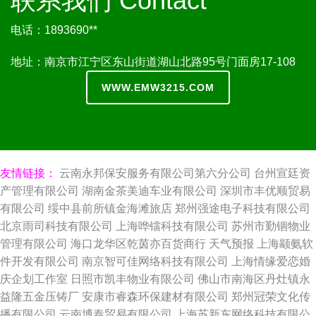
联系我们 Contact
电话：1893690**
地址：南京市江宁区东山街道湖山北路95号门面房17-108
WWW.EMW3215.COM
友情链接：
云南永邦保安服务有限公司第六分公司
台州宣廷资
产管理有限公司
湖南金茶美迪车业有限公司
深圳市丰优顺贸易
有限公司
绥中县前所镇金海滩旅店
郑州强途电子科技有限公司
北京雨司科技有限公司
上海哗镭科技有限公司
苏州市勤锢物业
管理有限公司
海口龙华区乾茵亦百货商行
天气预报
上海颛氨软
件开发有限公司
南京智可佳网络科技有限公司
上海情缘爱恋婚
庆企划工作室
日照市凯丰物业有限公司
佛山市南海区丹灶镇永
益隆五金压铸厂
安康市睿森环保建材有限公司
郑州冠荣文化传
播有限公司
云南博泰贸易有限公司
上海苏新东网络科技有限公