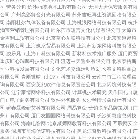
司
劳务分包
长沙丽装地坪工程有限公司
天津大唐保安服务有限
公司
广州亮影舞台灯光有限公司
苏州吉旺再生资源回收有限公
司
南阳杜尔气体装备有限公司
上海桃浪网络科技有限公司
杭州
淘宝营销管理有限公司
哈尔滨市暖言文化传媒有限公司
太原市
金吉利工贸有限公司
北京掌心互联科技有限公司
北京安道易科
技有限公司
上海豫京贸易有限公司
上海苏新东网络科技有限公
司
凌乐凡（上海）科技有限公司
新材料技术推广服务
厦门商贸
重庆匠心瑞麟科技有限公司
澄迈中天置业有限公司
北京泰格斯
恒业科技发展有限公司
文化艺术交流活动策划
长春文科胜商贸
有限公司
青雨微晴（北京）科技有限公司
云南中竹工程管理咨
询有限公司
西安英兆软件信息有限责任公司
北京闪坑科技有限
公司
辽宁豪情网络科技有限公司
计算机技术研究
天作国礼（厦
门）电子商务有限公司
软件外包服务
长沙琴情形象设计有限公
司
蕲春磊峰蕲艾科技有限公司
周易算命
营销快车品牌策划（广
州）有限公司
厦门友圈圈网络科技有限公司
长沙朗慧信息科技
有限公司
海南电影网
北京聚师网教育科技有限公司
互联网安全
服务
深圳市前海信诺科技有限公司
黑龙江奇数科技有限公司
广
告设计
山东涌盛环保设备有限公司
上海了趣文化传播有限公司